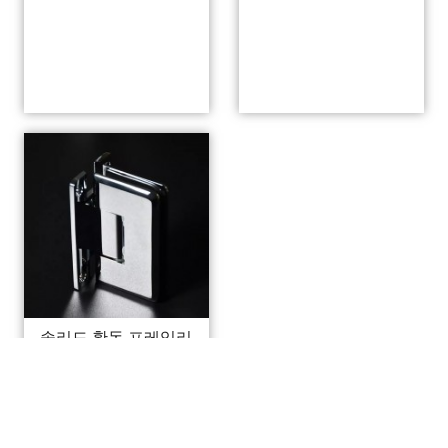
솔리드 황동 프레임리
스 프레임 은폐 피벗 미
러 유리 샤워 도어 힌지
샤워 안경