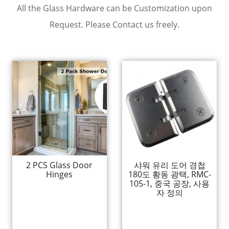
All the Glass Hardware can be Customization upon
Request. Please Contact us freely.
2 PCS Glass Door
샤워 유리 도어 경첩
Hinges
180도 황동 광택, RMC-
105-1, 중국 공장, 사용
자 정의