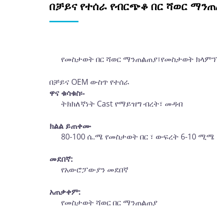
በቻይና የተሰራ የብርጭቆ በር ሻወር ማን
የመስታወት በር ሻወር ማንጠልጠያ፣የመስታወት ክላምፕ
በቻይና OEM ውስጥ የተሰራ
ዋና ቁሳቁስ፡-
ትክክለኛነት Cast የማይዝግ ብረት፣ መዳብ
ክልል ይጠቀሙ
80-100 ሴ.ሜ የመስታወት በር ፣ ውፍረት 6-10 ሚሜ
መደበኛ:
የአውሮፓውያን መደበኛ
አጠቃቀም:
የመስታወት ሻወር በር ማንጠልጠያ