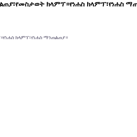
ጠልጠያ፣የመስታወት ክላምፕ።የነሐስ ክላምፕ፣የነሐስ ማ
።የነሐስ ክላምፕ፣የነሐስ ማንጠልጠያ።