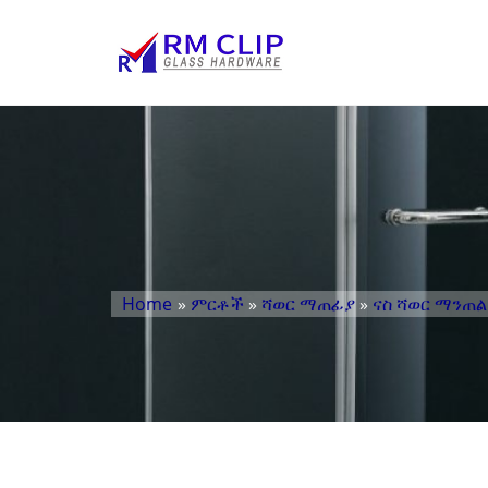
Home
»
ምርቶች
»
ሻወር ማጠፊያ
»
ናስ ሻወር ማንጠ