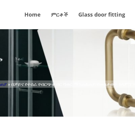
Home
ምርቶች
Glass door fitting
ልጠያ
» በቻይና የተሰራ የብርጭቆ በር ሻወር ማንጠልጠያ፣የመስታወት ክላምፕ።