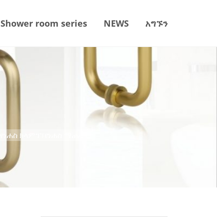
Shower room series
NEWS
አግኙን
የነሐስ ክላምፕ፣የነሐስ ማጠፊያ።