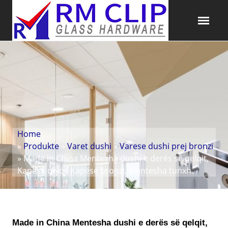
Home
»
Produkte
»
Varet dushi
»
Varese dushi prej bronzi
» Made in China Mentesha dushi e derës së qelqit,
Kapëse qelqi. Kapëse bronzi, Mentesha tunxh.
Made in China Mentesha dushi e derës së qelqit,