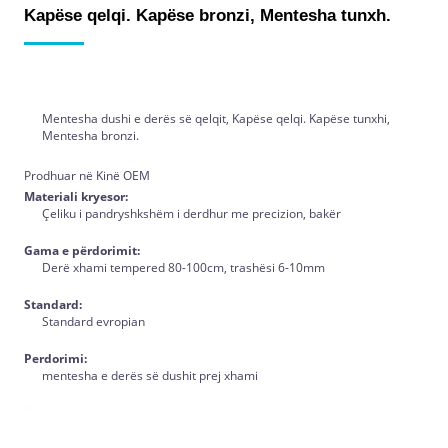
Kapëse qelqi. Kapëse bronzi, Mentesha tunxh.
Mentesha dushi e derës së qelqit, Kapëse qelqi. Kapëse tunxhi,
Mentesha bronzi.
Prodhuar në Kinë OEM
Materiali kryesor:
Çeliku i pandryshkshëm i derdhur me precizion, bakër
Gama e përdorimit:
Derë xhami tempered 80-100cm, trashësi 6-10mm
Standard:
Standard evropian
Perdorimi:
mentesha e derës së dushit prej xhami