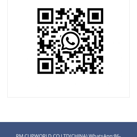
RM CLIPWORLD CO LTD(CHINA) WhatsApp:86-